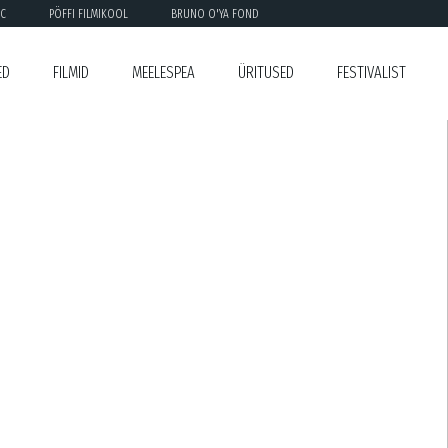
C
PÖFFI FILMIKOOL
BRUNO O'YA FOND
ED
FILMID
MEELESPEA
ÜRITUSED
FESTIVALIST