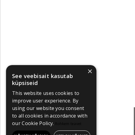
×
See veebisait kasutab
küpsiseid
This website uses cookies to
improve user experience. By
using our website you consent
to all cookies in accordance with
our Cookie Policy.
Rohkem teavet