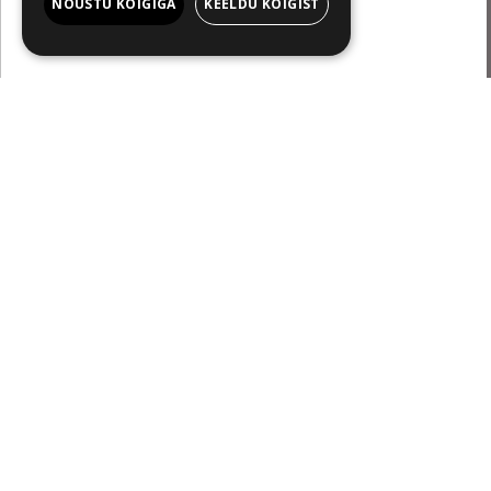
NÕUSTU KÕIGIGA
KEELDU KÕIGIST
PÖFFi arm
Uudis
Nii kaug
Pöffihunt
Raekoja 
R 03.07.2026 09:39
koer”
.
Kodumaal
müüdud l
möödub k
Kodutute
inspiree